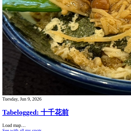
Tuesday, Jun 9, 2026
Tabelogged: 十千花前
Load map…
See with all my spots…