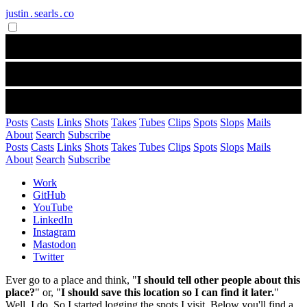
justin․searls․co
Posts
Casts
Links
Shots
Takes
Tubes
Clips
Spots
Slops
Mails
About
Search
Subscribe
Posts
Casts
Links
Shots
Takes
Tubes
Clips
Spots
Slops
Mails
About
Search
Subscribe
Work
GitHub
YouTube
LinkedIn
Instagram
Mastodon
Twitter
Ever go to a place and think, "
I should tell other people about this
place?
" or, "
I should save this location so I can find it later.
"
Well, I do. So I started logging the spots I visit. Below you'll find a