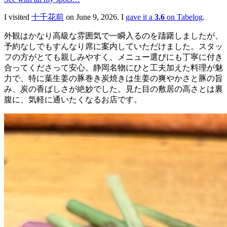
I visited
十千花前
on June 9, 2026. I
gave it a
3.6
on Tabelog
.
外観はかなり高級な雰囲気で一瞬入るのを躊躇しましたが、
予約なしでもすんなり席に案内していただけました。スタッ
フの方がとても親しみやすく、メニュー選びにも丁寧に付き
合ってくださって安心。静岡名物にひと工夫加えた料理が魅
力で、特に葉生姜の豚巻き炭焼きは生姜の爽やかさと豚の旨
み、炭の香ばしさが絶妙でした。見た目の敷居の高さとは裏
腹に、気軽に通いたくなるお店です。