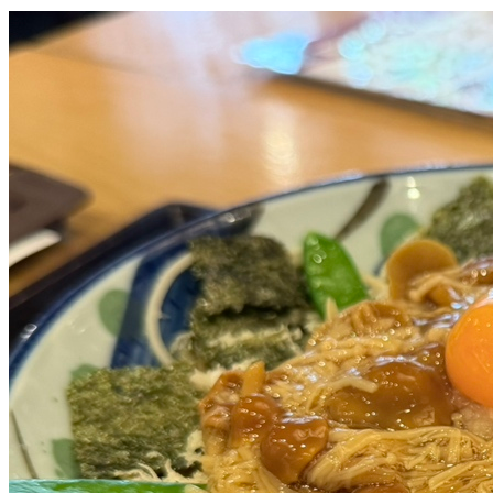
戸隠そば 呉服町店
🍱
そば・丼・天ぷら