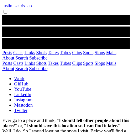
justin․searls․co
Posts
Casts
Links
Shots
Takes
Tubes
Clips
Spots
Slops
Mails
About
Search
Subscribe
Posts
Casts
Links
Shots
Takes
Tubes
Clips
Spots
Slops
Mails
About
Search
Subscribe
Work
GitHub
YouTube
LinkedIn
Instagram
Mastodon
Twitter
Ever go to a place and think, "
I should tell other people about this
place?
" or, "
I should save this location so I can find it later.
"
Well, I do. So I started logging the spots I visit. Below you'll find a