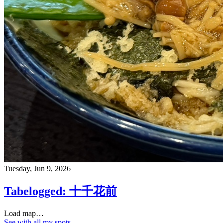
Tuesday, Jun 9, 2026
Tabelogged: 十千花前
Load map…
See with all my spots…