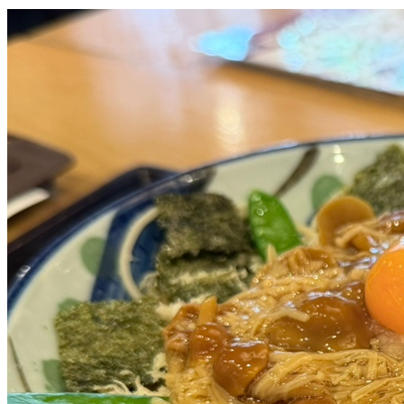
戸隠そば 呉服町店
🍱
そば・丼・天ぷら