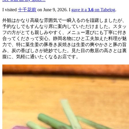
I visited
十千花前
on June 9, 2026. I
gave it a
3.6
on Tabelog
.
外観はかなり高級な雰囲気で一瞬入るのを躊躇しましたが、
予約なしでもすんなり席に案内していただけました。スタッ
フの方がとても親しみやすく、メニュー選びにも丁寧に付き
合ってくださって安心。静岡名物にひと工夫加えた料理が魅
力で、特に葉生姜の豚巻き炭焼きは生姜の爽やかさと豚の旨
み、炭の香ばしさが絶妙でした。見た目の敷居の高さとは裏
腹に、気軽に通いたくなるお店です。