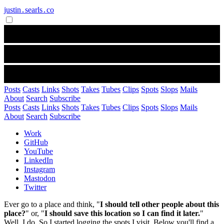
justin․searls․co
Posts
Casts
Links
Shots
Takes
Tubes
Clips
Spots
Slops
Mails
About
Search
Subscribe
Posts
Casts
Links
Shots
Takes
Tubes
Clips
Spots
Slops
Mails
About
Search
Subscribe
Work
GitHub
YouTube
LinkedIn
Instagram
Mastodon
Twitter
Ever go to a place and think, "
I should tell other people about this
place?
" or, "
I should save this location so I can find it later.
"
Well, I do. So I started logging the spots I visit. Below you'll find a