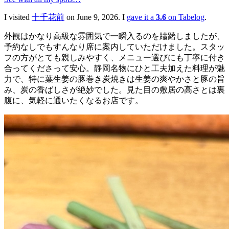
I visited
十千花前
on June 9, 2026. I
gave it a
3.6
on Tabelog
.
外観はかなり高級な雰囲気で一瞬入るのを躊躇しましたが、
予約なしでもすんなり席に案内していただけました。スタッ
フの方がとても親しみやすく、メニュー選びにも丁寧に付き
合ってくださって安心。静岡名物にひと工夫加えた料理が魅
力で、特に葉生姜の豚巻き炭焼きは生姜の爽やかさと豚の旨
み、炭の香ばしさが絶妙でした。見た目の敷居の高さとは裏
腹に、気軽に通いたくなるお店です。
十千花前
🍱
おでん・海鮮・居酒屋