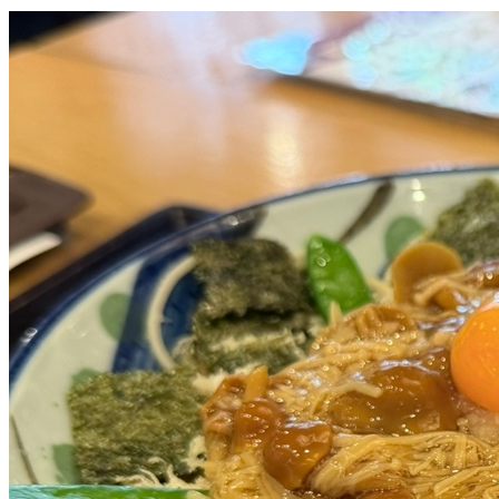
戸隠そば 呉服町店
🍱
そば・丼・天ぷら