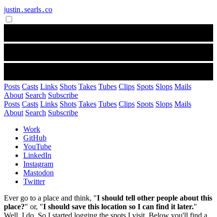
justin․searls․co
Posts
Casts
Links
Shots
Takes
Tubes
Clips
Spots
Slops
Mails
About
Search
Subscribe
Posts
Casts
Links
Shots
Takes
Tubes
Clips
Spots
Slops
Mails
About
Search
Subscribe
Work
GitHub
YouTube
LinkedIn
Instagram
Mastodon
Twitter
Ever go to a place and think, "
I should tell other people about this
place?
" or, "
I should save this location so I can find it later.
"
Well, I do. So I started logging the spots I visit. Below you'll find a