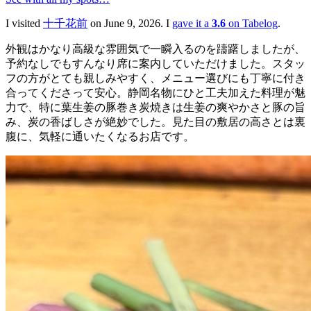
I visited
十千花前
on June 9, 2026. I
gave it a
3.6
on Tabelog
.
外観はかなり高級な雰囲気で一瞬入るのを躊躇しましたが、
予約なしでもすんなり席に案内していただけました。スタッ
フの方がとても親しみやすく、メニュー選びにも丁寧に付き
合ってくださって安心。静岡名物にひと工夫加えた料理が魅
力で、特に葉生姜の豚巻き炭焼きは生姜の爽やかさと豚の旨
み、炭の香ばしさが絶妙でした。見た目の敷居の高さとは裏
腹に、気軽に通いたくなるお店です。