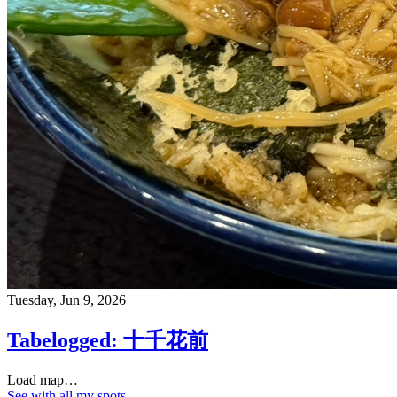
Tuesday, Jun 9, 2026
Tabelogged: 十千花前
Load map…
See with all my spots…